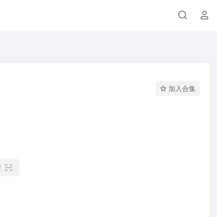
加入合集
看